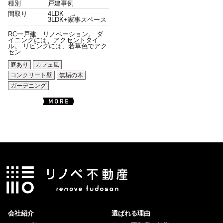
種別
戸建事例
間取り
4LDK →
3LDK+家事スペース
RC一戸建 リノベーション。 ダ
イニングには、アクセントタイ
ル。 リビングには、若草色でアク
セン...
庭あり
カフェ風
コンクリート壁
無垢の木
ガーデニング
会社紹介
選ばれる理由