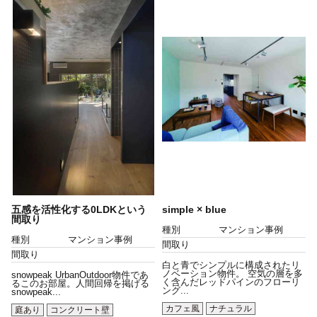
五感を活性化する0LDKという
simple × blue
間取り
種別
マンション事例
種別
マンション事例
間取り
間取り
白と青でシンプルに構成されたリ
ノベーション物件。 空気の層を多
snowpeak UrbanOutdoor物件であ
く含んだレッドパインのフローリ
るこのお部屋。人間回帰を掲げる
ング...
snowpeak...
カフェ風
ナチュラル
庭あり
コンクリート壁