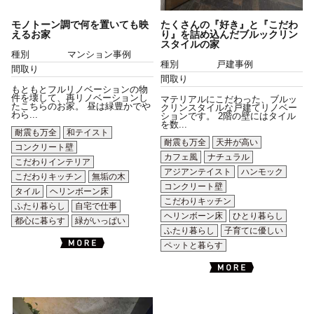
モノトーン調で何を置いても映
たくさんの『好き』と『こだわ
えるお家
り』を詰め込んだブルックリン
スタイルの家
種別
マンション事例
種別
戸建事例
間取り
間取り
もともとフルリノベーションの物
件を壊して、再リノベーションし
マテリアルにこだわった、ブルッ
たこちらのお家。 昼は緑豊かでや
クリンスタイルな戸建てリノベー
わら...
ションです。 2階の壁にはタイル
を数...
耐震も万全
和テイスト
耐震も万全
天井が高い
コンクリート壁
カフェ風
ナチュラル
こだわりインテリア
アジアンテイスト
ハンモック
こだわりキッチン
無垢の木
コンクリート壁
タイル
ヘリンボーン床
こだわりキッチン
ふたり暮らし
自宅で仕事
ヘリンボーン床
ひとり暮らし
都心に暮らす
緑がいっぱい
ふたり暮らし
子育てに優しい
ペットと暮らす